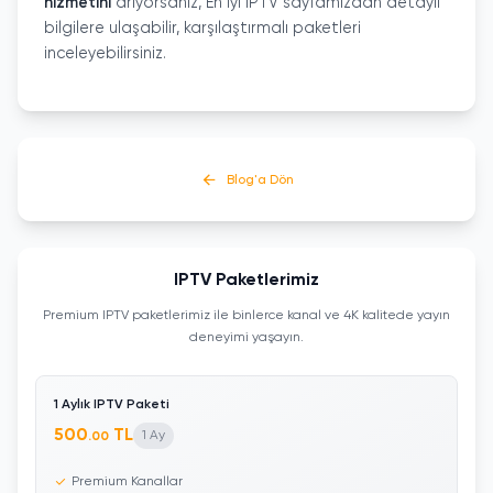
hizmetin
i
arıyorsanız, En İyi IPTV sayfamızdan detaylı
bilgilere ulaşabilir, karşılaştırmalı paketleri
inceleyebilirsiniz.
Blog'a Dön
IPTV Paketlerimiz
Premium IPTV paketlerimiz ile binlerce kanal ve 4K kalitede yayın
deneyimi yaşayın.
1 Aylık IPTV Paketi
500
TL
1 Ay
.00
Premium Kanallar